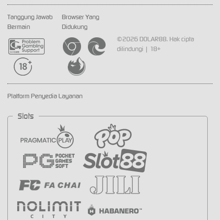
Tanggung Jawab
Browser Yang
Bermain
Didukung
©2026 DOLAR88. Hak cipta
dilindungi | 18+
Platform Penyedia Layanan
Slots