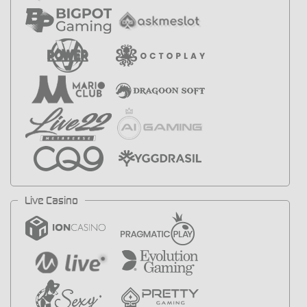
Live Casino