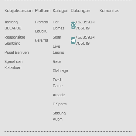
Kebijaksanaan
Platform
Kategori
Dukungan
Komunitas
Tentang
Promosi
Hot
+6285934
DOLAR88
Games
765019
Loyalty
Responsible
Slots
+6285934
Referral
Gambling
765019
Live
Pusat Bantuan
Casino
Syarat dan
Race
Ketentuan
Olahraga
Crash
Game
Arcade
E-Sports
Sabung
Ayam