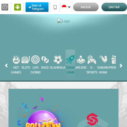
Main di
MASUK
DAFTAR
Telegram
HOT
SLOTS
LIVE
RACE
OLAHRAGA
CRASH
ARCADE
E-
SABUNG
PROMOSI
GAMES
CASINO
GAME
SPORTS
AYAM