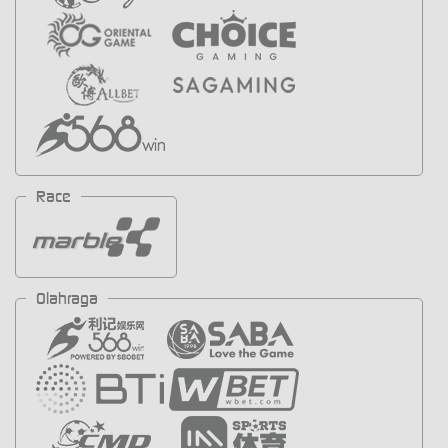
Race
Olahraga