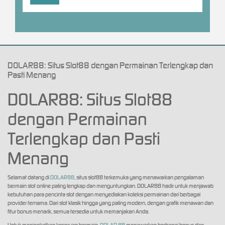
DOLAR88: Situs Slot88 dengan Permainan Terlengkap dan
Pasti Menang
DOLAR88: Situs Slot88
dengan Permainan
Terlengkap dan Pasti
Menang
Selamat datang di
DOLAR88
, situs slot88 terkemuka yang menawarkan pengalaman
bermain slot online paling lengkap dan menguntungkan. DOLAR88 hadir untuk menjawab
kebutuhan para pencinta slot dengan menyediakan koleksi permainan dari berbagai
provider ternama. Dari slot klasik hingga yang paling modern, dengan grafik menawan dan
fitur bonus menarik, semua tersedia untuk memanjakan Anda.